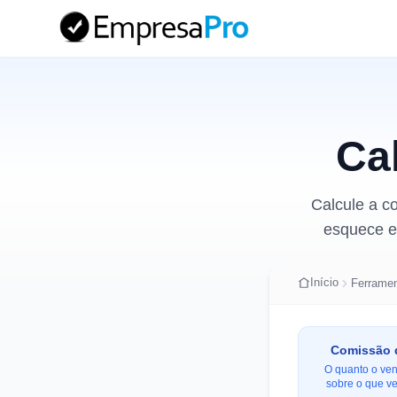
Ca
Calcule a c
esquece e 
Início
Ferrame
Comissão 
O quanto o ve
sobre o que v