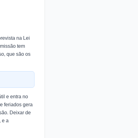
evista na Lei
omissão tem
so, que são os
il e entra no
e feriados gera
são. Deixar de
 e a