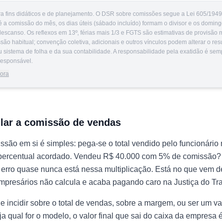
a fins didáticos e de planejamento. O DSR sobre comissões segue a Lei 605/194
é a comissão do mês, os dias úteis (sábado incluído) formam o divisor e os doming
descanso. Os reflexos em 13º, férias mais 1/3 e FGTS são estimativas de provisão 
o habitual; convenção coletiva, adicionais e outros vínculos podem alterar o resu
seu sistema de folha e da sua contabilidade. A responsabilidade pela exatidão é sem
 responsável.
dora
lar a comissão de vendas
ssão em si é simples: pega-se o total vendido pelo funcionário
o percentual acordado. Vendeu R$ 40.000 com 5% de comissão
erro quase nunca está nessa multiplicação. Está no que vem d
mpresários não calcula e acaba pagando caro na Justiça do Tr
 incidir sobre o total de vendas, sobre a margem, ou ser um val
ja qual for o modelo, o valor final que sai do caixa da empresa