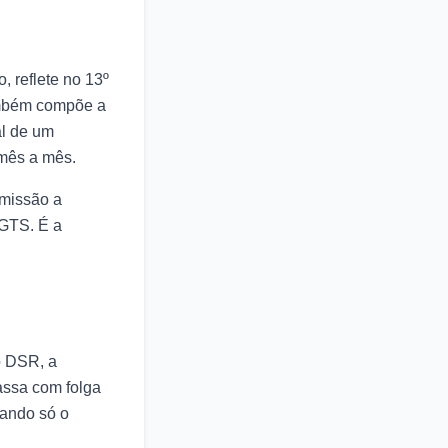
, reflete no 13º
Também compõe a
al de um
mês a mês.
omissão a
FGTS. É a
o DSR, a
passa com folga
hando só o