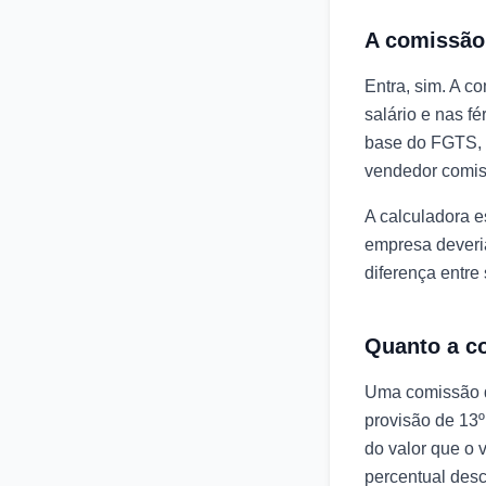
A comissão 
Entra, sim. A co
salário e nas f
base do FGTS, 
vendedor comis
A calculadora 
empresa deveria
diferença entre
Quanto a c
Uma comissão d
provisão de 13º
do valor que o 
percentual des