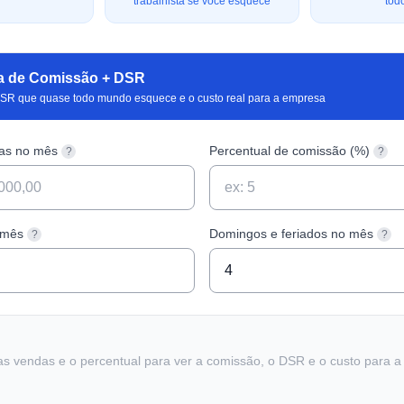
trabalhista se você esquece
tod
a de Comissão + DSR
DSR que quase todo mundo esquece e o custo real para a empresa
das no mês
Percentual de comissão (%)
?
?
 mês
Domingos e feriados no mês
?
?
as vendas e o percentual para ver a comissão, o DSR e o custo para 