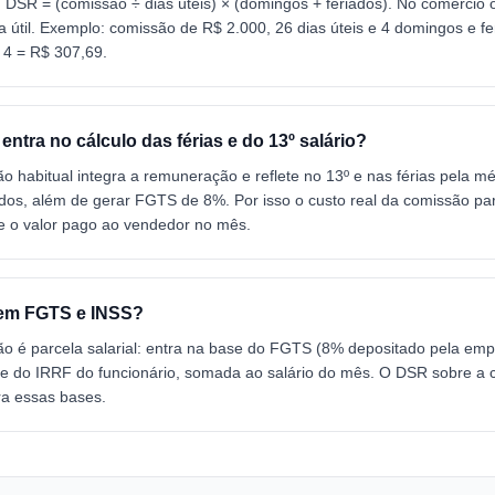
 DSR = (comissão ÷ dias úteis) × (domingos + feriados). No comércio
 útil. Exemplo: comissão de R$ 2.000, 26 dias úteis e 4 domingos e fe
 4 = R$ 307,69.
ntra no cálculo das férias e do 13º salário?
o habitual integra a remuneração e reflete no 13º e nas férias pela m
idos, além de gerar FGTS de 8%. Por isso o custo real da comissão p
e o valor pago ao vendedor no mês.
em FGTS e INSS?
ão é parcela salarial: entra na base do FGTS (8% depositado pela emp
e do IRRF do funcionário, somada ao salário do mês. O DSR sobre a
a essas bases.