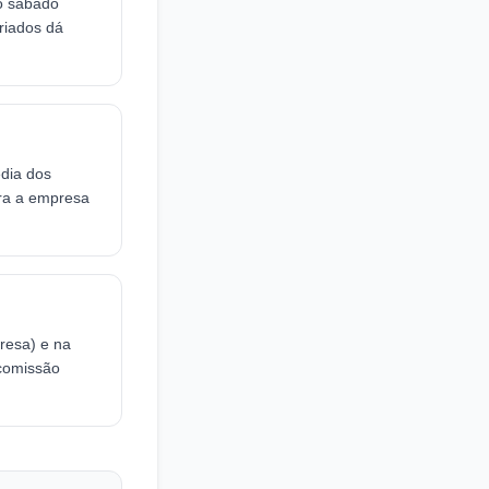
 o sábado
riados dá
édia dos
ara a empresa
resa) e na
 comissão