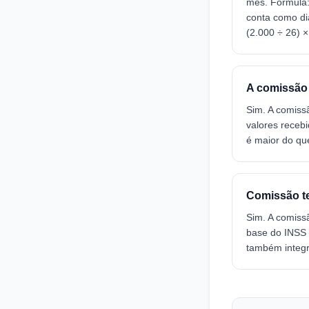
mês. Fórmula:
conta como dia
(2.000 ÷ 26) ×
A comissão e
Sim. A comissã
valores receb
é maior do qu
Comissão t
Sim. A comiss
base do INSS 
também integr