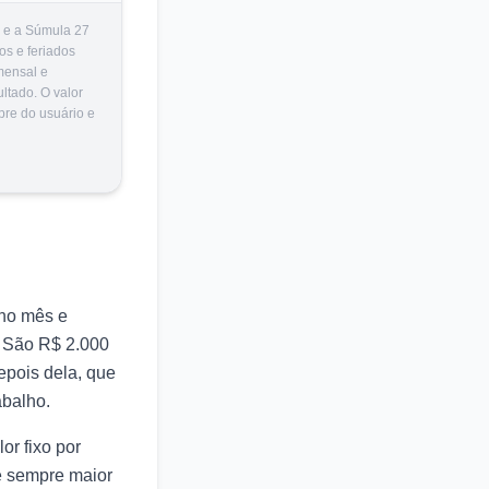
9 e a Súmula 27
os e feriados
mensal e
ltado. O valor
pre do usuário e
 no mês e
? São R$ 2.000
epois dela, que
abalho.
or fixo por
 é sempre maior