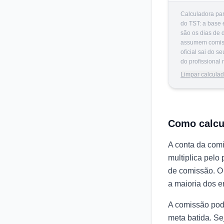
Calculadora par
do TST: a base 
são os dias de 
assumem comissã
oficial sai do 
do profissional
Limpar calcula
Como calcu
A conta da comi
multiplica pel
de comissão. O 
a maioria dos e
A comissão pode
meta batida. Se