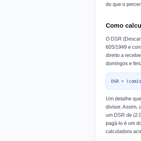
do que o percen
Como calcu
O DSR (Descans
605/1949 e con
direito a receb
domingos e fer
DSR = (comi
Um detalhe que 
divisor. Assim,
um DSR de (2.00
pagá-lo é um do
calculadora ac