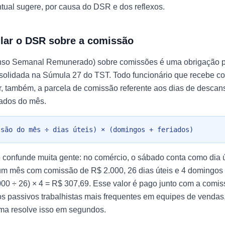
tual sugere, por causa do DSR e dos reflexos.
lar o DSR sobre a comissão
o Semanal Remunerado) sobre comissões é uma obrigação pr
solidada na Súmula 27 do TST. Todo funcionário que recebe c
er, também, a parcela de comissão referente aos dias de descan
iados do mês.
ssão do mês ÷ dias úteis) × (domingos + feriados)
confunde muita gente: no comércio, o sábado conta como dia út
 um mês com comissão de R$ 2.000, 26 dias úteis e 4 domingos 
0 ÷ 26) × 4 = R$ 307,69. Esse valor é pago junto com a comis
s passivos trabalhistas mais frequentes em equipes de vendas,
ima resolve isso em segundos.