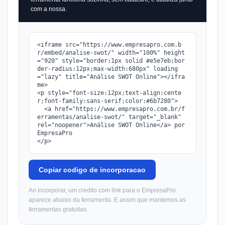
com a nossa.
<iframe src="https://www.empresapro.com.b
r/embed/analise-swot/" width="100%" height
="920" style="border:1px solid #e5e7eb;bor
der-radius:12px;max-width:680px" loading
="lazy" title="Análise SWOT Online"></ifra
me>

<p style="font-size:12px;text-align:cente
r;font-family:sans-serif;color:#6b7280">

  <a href="https://www.empresapro.com.br/f
erramentas/analise-swot/" target="_blank" 
rel="noopener">Análise SWOT Online</a> por 
EmpresaPro

</p>
Copiar codigo de incorporacao
Ao incorporar, um credito com link para o EmpresaPro
aparece abaixo da ferramenta. E assim que mantemos as
ferramentas gratuitas.