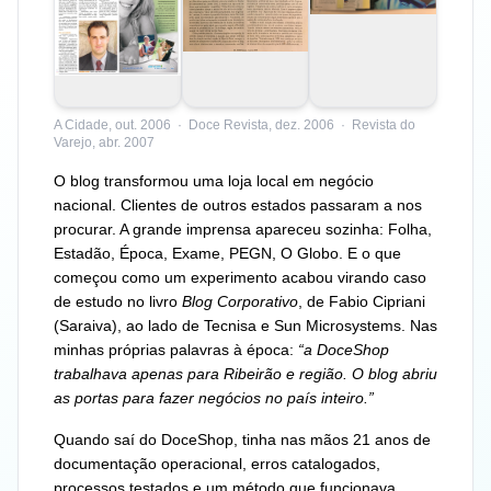
A Cidade, out. 2006 · Doce Revista, dez. 2006 · Revista do
Varejo, abr. 2007
O blog transformou uma loja local em negócio
nacional. Clientes de outros estados passaram a nos
procurar. A grande imprensa apareceu sozinha: Folha,
Estadão, Época, Exame, PEGN, O Globo. E o que
começou como um experimento acabou virando caso
de estudo no livro
Blog Corporativo
, de Fabio Cipriani
(Saraiva), ao lado de Tecnisa e Sun Microsystems. Nas
minhas próprias palavras à época:
“a DoceShop
trabalhava apenas para Ribeirão e região. O blog abriu
as portas para fazer negócios no país inteiro.”
Quando saí do DoceShop, tinha nas mãos 21 anos de
documentação operacional, erros catalogados,
processos testados e um método que funcionava.