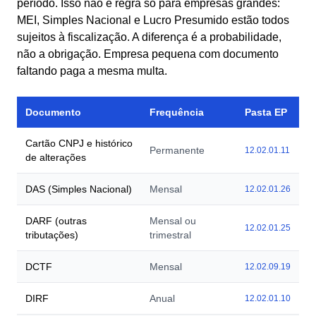
período. Isso não é regra só para empresas grandes:
MEI, Simples Nacional e Lucro Presumido estão todos
sujeitos à fiscalização. A diferença é a probabilidade,
não a obrigação. Empresa pequena com documento
faltando paga a mesma multa.
Documento
Frequência
Pasta EP
Cartão CNPJ e histórico
Permanente
12.02.01.11
de alterações
DAS (Simples Nacional)
Mensal
12.02.01.26
DARF (outras
Mensal ou
12.02.01.25
tributações)
trimestral
DCTF
Mensal
12.02.09.19
DIRF
Anual
12.02.01.10