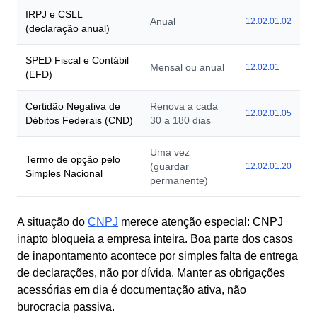
IRPJ e CSLL
Anual
12.02.01.02
(declaração anual)
SPED Fiscal e Contábil
Mensal ou anual
12.02.01
(EFD)
Certidão Negativa de
Renova a cada
12.02.01.05
Débitos Federais (CND)
30 a 180 dias
Uma vez
Termo de opção pelo
(guardar
12.02.01.20
Simples Nacional
permanente)
A situação do
CNPJ
merece atenção especial: CNPJ
inapto bloqueia a empresa inteira. Boa parte dos casos
de inapontamento acontece por simples falta de entrega
de declarações, não por dívida. Manter as obrigações
acessórias em dia é documentação ativa, não
burocracia passiva.