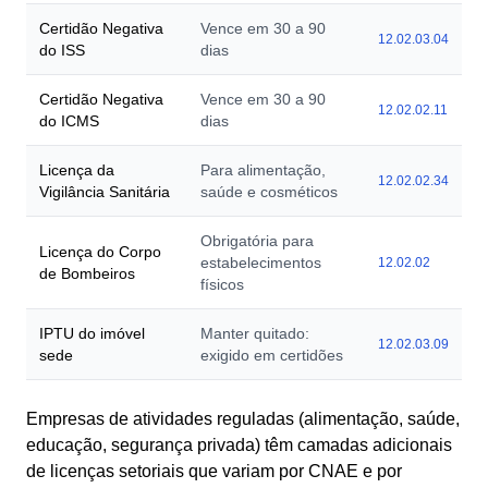
Certidão Negativa
Vence em 30 a 90
12.02.03.04
do ISS
dias
Certidão Negativa
Vence em 30 a 90
12.02.02.11
do ICMS
dias
Licença da
Para alimentação,
12.02.02.34
Vigilância Sanitária
saúde e cosméticos
Obrigatória para
Licença do Corpo
estabelecimentos
12.02.02
de Bombeiros
físicos
IPTU do imóvel
Manter quitado:
12.02.03.09
sede
exigido em certidões
Empresas de atividades reguladas (alimentação, saúde,
educação, segurança privada) têm camadas adicionais
de licenças setoriais que variam por CNAE e por