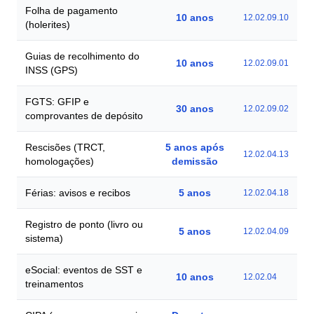
Folha de pagamento
10 anos
12.02.09.10
(holerites)
Guias de recolhimento do
10 anos
12.02.09.01
INSS (GPS)
FGTS: GFIP e
30 anos
12.02.09.02
comprovantes de depósito
Rescisões (TRCT,
5 anos após
12.02.04.13
homologações)
demissão
Férias: avisos e recibos
5 anos
12.02.04.18
Registro de ponto (livro ou
5 anos
12.02.04.09
sistema)
eSocial: eventos de SST e
10 anos
12.02.04
treinamentos