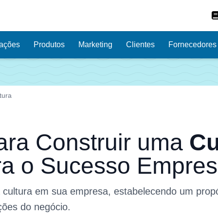
ações
Produtos
Marketing
Clientes
Fornecedores
a
a dirigir sua empresa na prática, uma semana por vez.
Veja 
tura
para Construir uma
Cu
a o Sucesso Empresa
a
cultura em sua empresa
, estabelecendo um propó
ções do negócio.