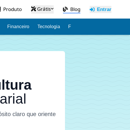
Grátis
Produto
Blog
Entrar
Financeiro
Tecnologia
Funcionários
Administraç
como
ltura
rial
sito claro que oriente