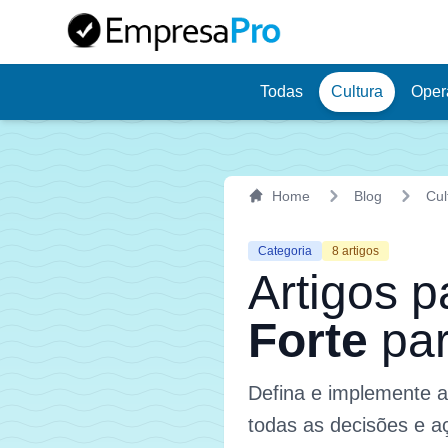
Todas
Cultura
Oper
Aprend
Home
Blog
Cul
Categoria
8
artigos
Artigos 
Forte
par
Defina e implemente 
todas as decisões e a