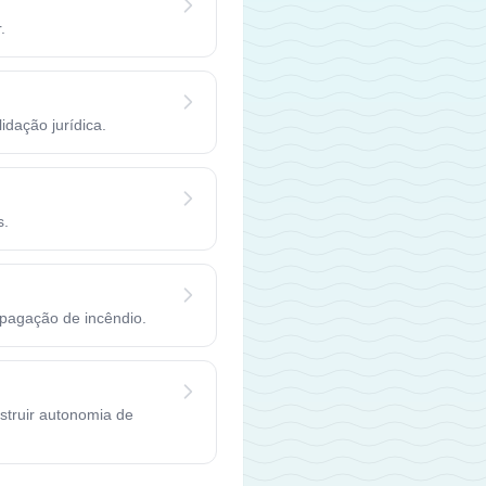
.
idação jurídica.
s.
apagação de incêndio.
nstruir autonomia de