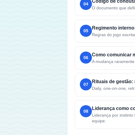
Código de condut
04
O documento que defi
Regimento interno
05
Regras do jogo escrita
Como comunicar m
06
A mudança raramente 
Rituais de gestão:
07
Daily, one-on-one, re
Liderança como c
08
Liderança por instinto
equipe.