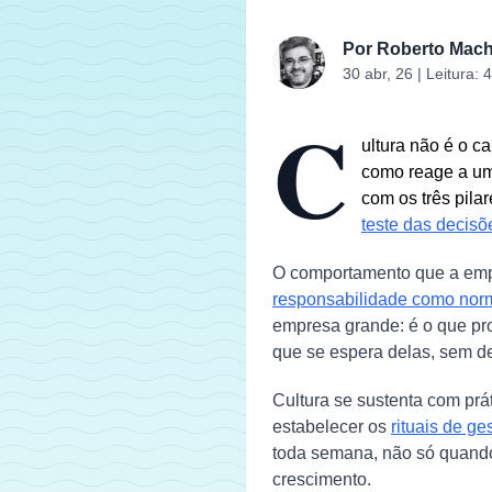
Por
Roberto Mac
30 abr, 26
| Leitura:
4
C
ultura não é o c
como reage a um
com os três pila
teste das decisõ
O comportamento que a empr
responsabilidade como nor
empresa grande: é o que pro
que se espera delas, sem d
Cultura se sustenta com prát
estabelecer os
rituais de ge
toda semana, não só quando
crescimento.