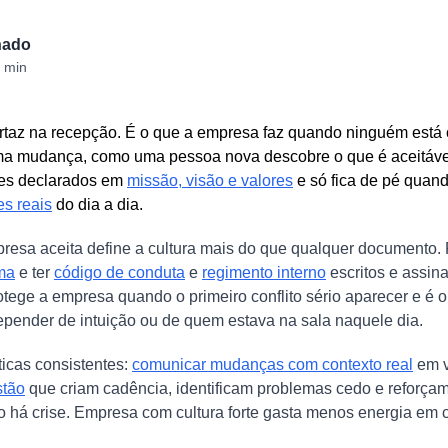
hado
 min
artaz na recepção. É o que a empresa faz quando ninguém está 
a mudança, como uma pessoa nova descobre o que é aceitáve
res declarados em
missão, visão e valores
e só fica de pé quan
es reais
do dia a dia.
esa aceita define a cultura mais do que qualquer documento. P
ma
e ter
código de conduta
e
regimento interno
escritos e assin
tege a empresa quando o primeiro conflito sério aparecer e é o
epender de intuição ou de quem estava na sala naquele dia.
icas consistentes:
comunicar mudanças com contexto real
em v
stão
que criam cadência, identificam problemas cedo e reforça
 há crise. Empresa com cultura forte gasta menos energia em 