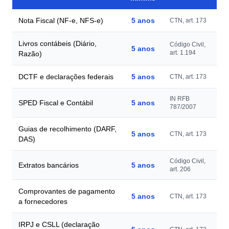
Nota Fiscal (NF-e, NFS-e)
5 anos
CTN, art. 173
Livros contábeis (Diário,
Código Civil,
5 anos
art. 1.194
Razão)
DCTF e declarações federais
5 anos
CTN, art. 173
IN RFB
SPED Fiscal e Contábil
5 anos
787/2007
Guias de recolhimento (DARF,
5 anos
CTN, art. 173
DAS)
Código Civil,
Extratos bancários
5 anos
art. 206
Comprovantes de pagamento
5 anos
CTN, art. 173
a fornecedores
IRPJ e CSLL (declaração