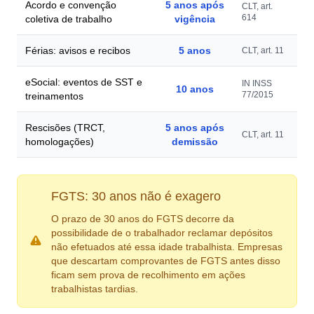
Acordo e convenção
5 anos após
CLT, art.
614
coletiva de trabalho
vigência
Férias: avisos e recibos
5 anos
CLT, art. 11
eSocial: eventos de SST e
IN INSS
10 anos
77/2015
treinamentos
Rescisões (TRCT,
5 anos após
CLT, art. 11
homologações)
demissão
FGTS: 30 anos não é exagero
O prazo de 30 anos do FGTS decorre da
possibilidade de o trabalhador reclamar depósitos
não efetuados até essa idade trabalhista. Empresas
que descartam comprovantes de FGTS antes disso
ficam sem prova de recolhimento em ações
trabalhistas tardias.