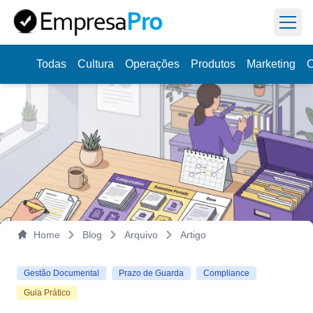
Abri
Todas
Cultura
Operações
Produtos
Marketing
C
Aprenda
a dirigir sua empresa na prática,
Veja como
uma semana por vez.
Home
Blog
Arquivo
Artigo
Gestão Documental
Prazo de Guarda
Compliance
Guia Prático