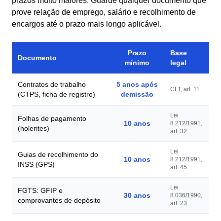
prazos muito maiores. Guarde qualquer documento que
prove relação de emprego, salário e recolhimento de
encargos até o prazo mais longo aplicável.
Prazo
Base
Documento
mínimo
legal
Contratos de trabalho
5 anos após
CLT, art. 11
(CTPS, ficha de registro)
demissão
Lei
Folhas de pagamento
10 anos
8.212/1991,
(holerites)
art. 32
Lei
Guias de recolhimento do
10 anos
8.212/1991,
INSS (GPS)
art. 45
Lei
FGTS: GFIP e
30 anos
8.036/1990,
comprovantes de depósito
art. 23