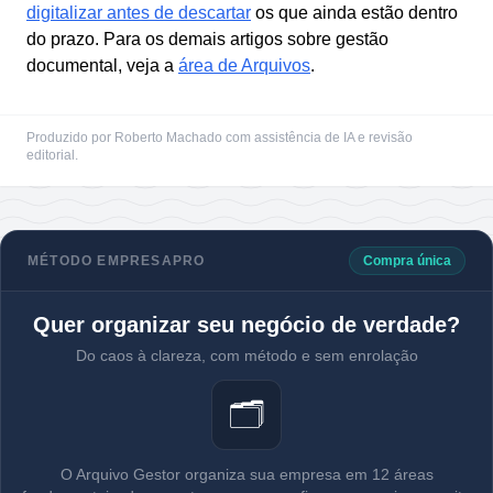
digitalizar antes de descartar
os que ainda estão dentro
do prazo. Para os demais artigos sobre gestão
documental, veja a
área de Arquivos
.
Produzido por Roberto Machado com assistência de IA e revisão
editorial.
MÉTODO EMPRESAPRO
Compra única
Quer organizar seu negócio de verdade?
Do caos à clareza, com método e sem enrolação
🗂️
O Arquivo Gestor organiza sua empresa em 12 áreas