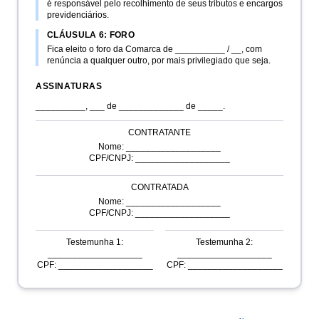
é responsável pelo recolhimento de seus tributos e encargos
previdenciários.
CLÁUSULA 6: FORO
Fica eleito o foro da Comarca de __________ / __, com
renúncia a qualquer outro, por mais privilegiado que seja.
ASSINATURAS
__________, ___ de _____________ de _____.
CONTRATANTE
Nome: ___________________
CPF/CNPJ: ___________________
CONTRATADA
Nome: ___________________
CPF/CNPJ: ___________________
Testemunha 1:
Testemunha 2:
___________________
___________________
CPF: ___________________
CPF: ___________________