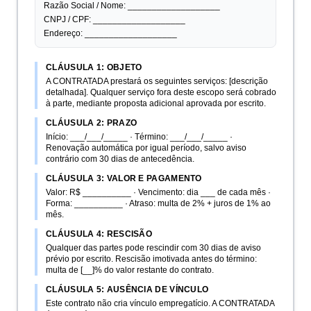
Razão Social / Nome: ___________________
CNPJ / CPF: ___________________
Endereço: ___________________
CLÁUSULA 1: OBJETO
A CONTRATADA prestará os seguintes serviços: [descrição
detalhada]. Qualquer serviço fora deste escopo será cobrado
à parte, mediante proposta adicional aprovada por escrito.
CLÁUSULA 2: PRAZO
Início: ___/___/_____ · Término: ___/___/_____ ·
Renovação automática por igual período, salvo aviso
contrário com 30 dias de antecedência.
CLÁUSULA 3: VALOR E PAGAMENTO
Valor: R$ __________ · Vencimento: dia ___ de cada mês ·
Forma: __________ · Atraso: multa de 2% + juros de 1% ao
mês.
CLÁUSULA 4: RESCISÃO
Qualquer das partes pode rescindir com 30 dias de aviso
prévio por escrito. Rescisão imotivada antes do término:
multa de [__]% do valor restante do contrato.
CLÁUSULA 5: AUSÊNCIA DE VÍNCULO
Este contrato não cria vínculo empregatício. A CONTRATADA