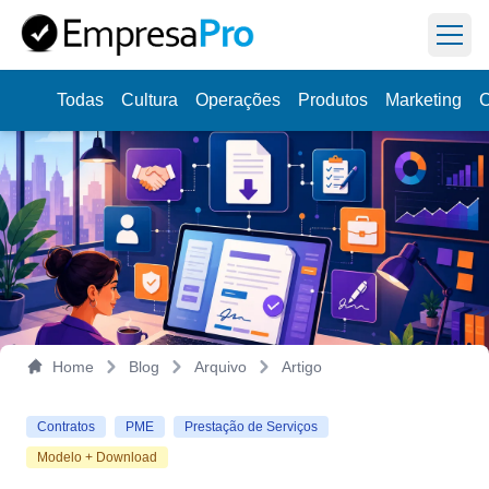
Abri
Todas
Cultura
Operações
Produtos
Marketing
C
Aprenda
a dirigir sua empresa na prática,
Veja como
uma semana por vez.
Home
Blog
Arquivo
Artigo
Contratos
PME
Prestação de Serviços
Modelo + Download