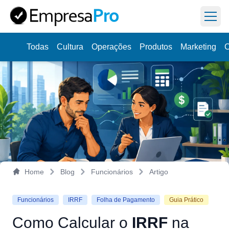
Abri
Todas
Cultura
Operações
Produtos
Marketing
C
Aprenda
a dirigir sua empresa na prática,
Veja como
uma semana por vez.
Home
Blog
Funcionários
Artigo
Funcionários
IRRF
Folha de Pagamento
Guia Prático
Como
Calcular
o
IRRF
na