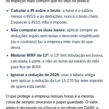
os tropeços mais comuns que eu vejo na prática:
Calcular o IR sobre o bruto:
a base é o salário
menos o INSS e as deduções, nunca o bruto cheio.
Esquecer o INSS infla o imposto.
Não comparar as duas bases:
aplicar sempre as
deduções legais sem testar o desconto simplificado
(ou o contrário) faz a empresa reter mais do que
devia.
Misturar IRRF de 13º:
o 13º tem tributação exclusiva,
calculada à parte, e não se soma ao salário do mês
para fins de IRRF.
Ignorar a redução de 2026:
usar a tabela antiga
sem aplicar a redução da Lei 15.270 faz reter imposto
de quem está isento.
O que protege a empresa nessas horas é a mesma
coisa de sempre: processo e papel guardado. O valor
retido é declarado no eSocial e recolhido em DARF, e