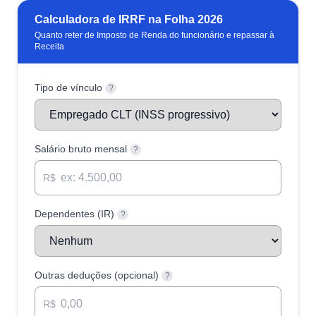
Calculadora de IRRF na Folha 2026
Quanto reter de Imposto de Renda do funcionário e repassar à
Receita
Tipo de vínculo
?
Salário bruto mensal
?
R$
Dependentes (IR)
?
Outras deduções (opcional)
?
R$