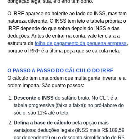
obrigação legal sua, e o erro tem dono.
O IRRF aparece no holerite ao lado do INSS, mas tem
natureza diferente. O INSS tem teto e tabela própria; o
IRRF depende do que sobra depois do INSS e das
deduções. Antes de entrar na conta, vale ter clara a
estrutura da
folha de pagamento da pequena empresa
,
porque o IRRF é a última peça que se calcula nela.
O PASSO A PASSO DO CÁLCULO DO IRRF
O cálculo tem uma ordem que muita gente inverte, e a
ordem importa. São quatro passos:
Desconte o INSS
do salário bruto. No CLT, é a
tabela progressiva (faixa a faixa); no pró-labore do
sócio, são 11% até o teto.
Defina a base de cálculo
pela opção mais
vantajosa: deduções legais (INSS mais R$ 189,59
por dependente) ou o desconto simplificado de R$