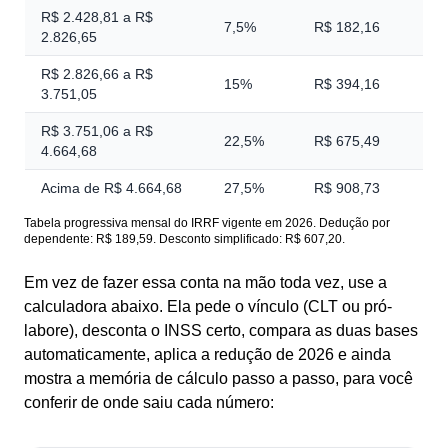
R$ 2.428,81 a R$
7,5%
R$ 182,16
2.826,65
R$ 2.826,66 a R$
15%
R$ 394,16
3.751,05
R$ 3.751,06 a R$
22,5%
R$ 675,49
4.664,68
Acima de R$ 4.664,68
27,5%
R$ 908,73
Tabela progressiva mensal do IRRF vigente em 2026. Dedução por
dependente: R$ 189,59. Desconto simplificado: R$ 607,20.
Em vez de fazer essa conta na mão toda vez, use a
calculadora abaixo. Ela pede o vínculo (CLT ou pró-
labore), desconta o INSS certo, compara as duas bases
automaticamente, aplica a redução de 2026 e ainda
mostra a memória de cálculo passo a passo, para você
conferir de onde saiu cada número: