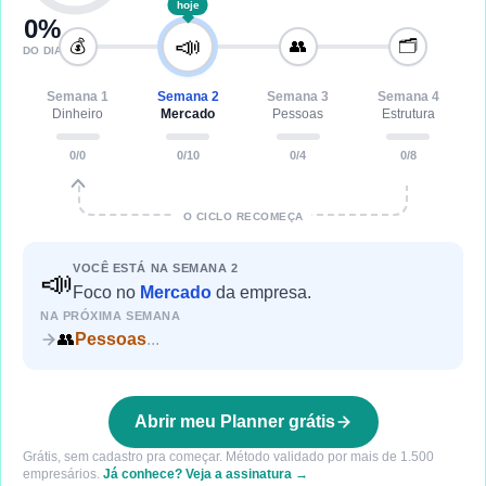
hoje
0
%
📣
💰
👥
🗂️
DO DIA
Semana
1
Semana
2
Semana
3
Semana
4
Dinheiro
Mercado
Pessoas
Estrutura
0
/
0
0
/
10
0
/
4
0
/
8
O CICLO RECOMEÇA
VOCÊ ESTÁ NA SEMANA
2
📣
Foco
no
Mercado
da empresa.
NA PRÓXIMA SEMANA
👥
Pessoas
...
Abrir meu Planner grátis
Grátis, sem cadastro pra começar. Método validado por mais de 1.500
empresários.
Já conhece? Veja a assinatura →