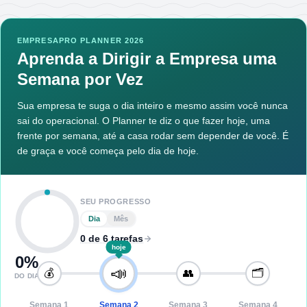
EMPRESAPRO PLANNER 2026
Aprenda a Dirigir a Empresa uma
Semana por Vez
Sua empresa te suga o dia inteiro e mesmo assim você nunca
sai do operacional. O Planner te diz o que fazer hoje, uma
frente por semana, até a casa rodar sem depender de você. É
de graça e você começa pelo dia de hoje.
SEU PROGRESSO
Dia
Mês
0 de 6 tarefas
hoje
0
%
📣
💰
👥
🗂️
DO DIA
Semana
1
Semana
2
Semana
3
Semana
4