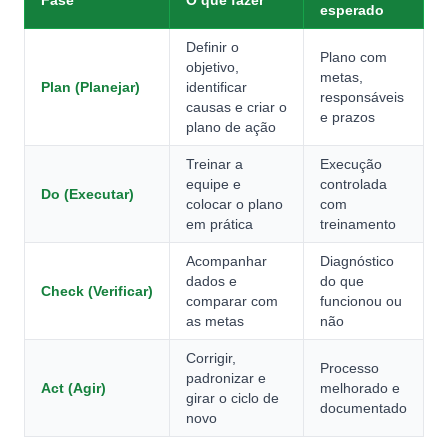
Fase
O que fazer
esperado
Definir o
Plano com
objetivo,
metas,
Plan (Planejar)
identificar
responsáveis
causas e criar o
e prazos
plano de ação
Treinar a
Execução
equipe e
controlada
Do (Executar)
colocar o plano
com
em prática
treinamento
Acompanhar
Diagnóstico
dados e
do que
Check (Verificar)
comparar com
funcionou ou
as metas
não
Corrigir,
Processo
padronizar e
Act (Agir)
melhorado e
girar o ciclo de
documentado
novo