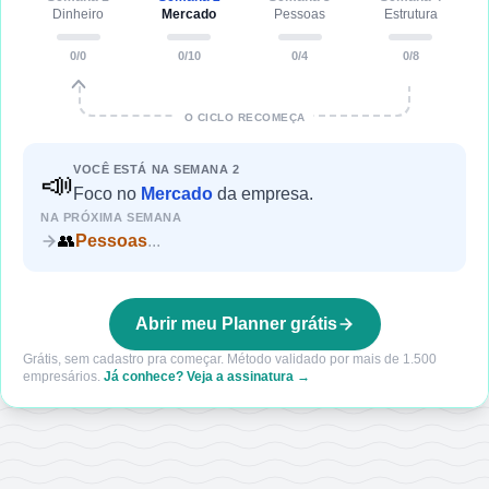
Dinheiro
Mercado
Pessoas
Estrutura
0
/
0
0
/
10
0
/
4
0
/
8
O CICLO RECOMEÇA
VOCÊ ESTÁ NA SEMANA
2
📣
Foco
no
Mercado
da empresa.
NA PRÓXIMA SEMANA
👥
Pessoas
...
Abrir meu Planner grátis
Grátis, sem cadastro pra começar. Método validado por mais de 1.500
empresários.
Já conhece? Veja a assinatura →