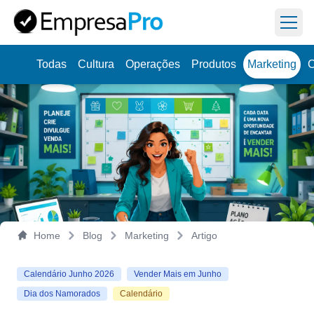
Abri
Todas
Cultura
Operações
Produtos
Marketing
C
Você ganhou
grátis um diagnóstico
Resgatar
empresarial online.
Home
Blog
Marketing
Artigo
Calendário Junho 2026
Vender Mais em Junho
Dia dos Namorados
Calendário