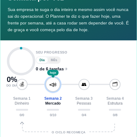
Sua empresa te suga o dia inteiro e mesmo assim você nunca
sai do operacional. O Planner te diz o que fazer hoje, uma
frente por semana, até a casa rodar sem depender de você. É
de graça e você começa pelo dia de hoje.
SEU PROGRESSO
Dia
Mês
0 de 6 tarefas
hoje
0
%
📣
💰
👥
🗂️
DO DIA
Semana
1
Semana
2
Semana
3
Semana
4
Dinheiro
Mercado
Pessoas
Estrutura
0
/
0
0
/
10
0
/
4
0
/
8
O CICLO RECOMEÇA