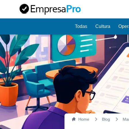
Todas
Cultura
Oper
Sortudo!
V
Home
Blog
Mar