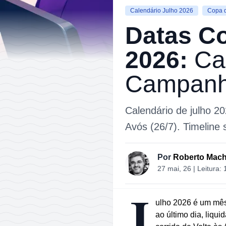
Calendário Julho 2026
Copa 
Datas
C
2026:
Ca
Campan
Calendário de julho 20
Avós (26/7). Timelin
Por
Roberto Mac
27 mai, 26
| Leitura:
J
ulho 2026 é um mês
ao último dia, liqu