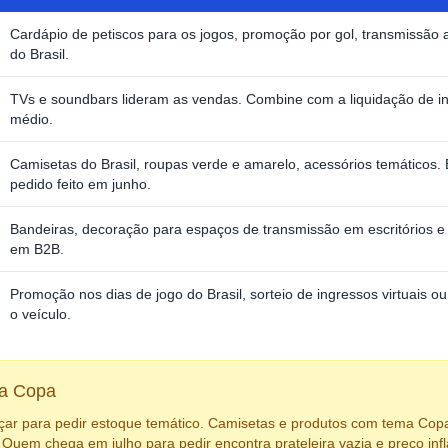
Cardápio de petiscos para os jogos, promoção por gol, transmissão a
do Brasil.
TVs e soundbars lideram as vendas. Combine com a liquidação de in
médio.
Camisetas do Brasil, roupas verde e amarelo, acessórios temáticos.
pedido feito em junho.
Bandeiras, decoração para espaços de transmissão em escritórios e
em B2B.
Promoção nos dias de jogo do Brasil, sorteio de ingressos virtuais o
o veículo.
da Copa
çar para pedir estoque temático. Camisetas e produtos com tema Co
 Quem chega em julho para pedir encontra prateleira vazia e preço in