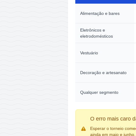
Alimentação e bares
Eletrônicos e
eletrodomésticos
Vestuário
Decoração e artesanato
Qualquer segmento
O erro mais caro 
Esperar o torneio come
ainda em maio e junho.