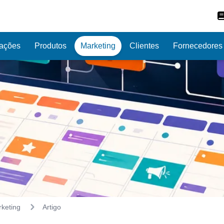
ações
Produtos
Marketing
Clientes
Fornecedores
ocê ganhou
grátis um diagnóstico empresarial online.
Resgata
keting
Artigo