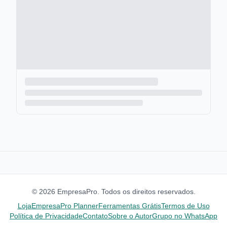
©
2026
EmpresaPro. Todos os direitos reservados.
Loja
EmpresaPro Planner
Ferramentas Grátis
Termos de Uso
Política de Privacidade
Contato
Sobre o Autor
Grupo no WhatsApp