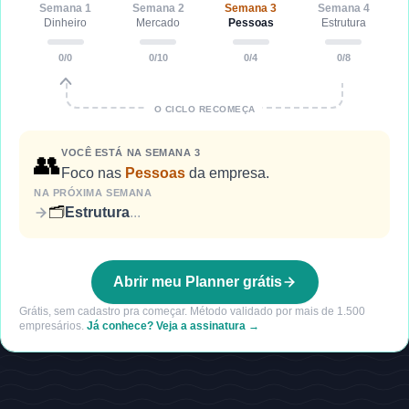
Semana
1
Semana
2
Semana
3
Semana
4
Dinheiro
Mercado
Pessoas
Estrutura
0
/
0
0
/
10
0
/
4
0
/
8
O CICLO RECOMEÇA
VOCÊ ESTÁ NA SEMANA
3
👥
Foco
nas
Pessoas
da empresa.
NA PRÓXIMA SEMANA
🗂️
Estrutura
...
Abrir meu Planner grátis
Grátis, sem cadastro pra começar. Método validado por mais de 1.500
empresários.
Já conhece? Veja a assinatura →