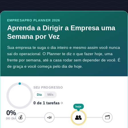
EMPRESAPRO PLANNER 2026
Aprenda a Dirigir a Empresa uma
Semana por Vez
Sua empresa te suga o dia inteiro e mesmo assim você nunca
sai do operacional. O Planner te diz o que fazer hoje, uma
frente por semana, até a casa rodar sem depender de você. É
de graça e você começa pelo dia de hoje.
SEU PROGRESSO
Dia
Mês
0 de 1 tarefas
hoje
0
%
👥
💰
📣
🗂️
DO DIA