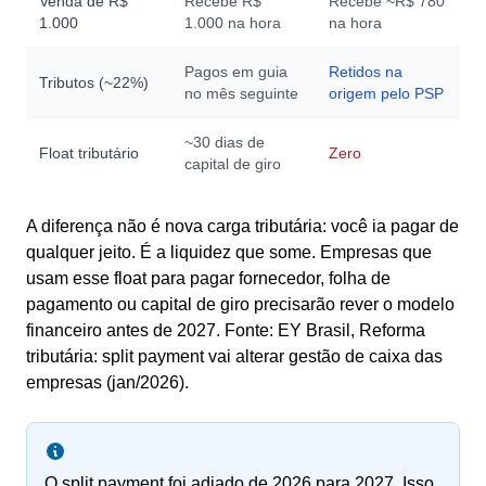
Venda de R$
Recebe R$
Recebe ~R$ 780
1.000
1.000 na hora
na hora
Pagos em guia
Retidos na
Tributos (~22%)
no mês seguinte
origem pelo PSP
~30 dias de
Float tributário
Zero
capital de giro
A diferença não é nova carga tributária: você ia pagar de
qualquer jeito. É a liquidez que some. Empresas que
usam esse float para pagar fornecedor, folha de
pagamento ou capital de giro precisarão rever o modelo
financeiro antes de 2027. Fonte: EY Brasil, Reforma
tributária: split payment vai alterar gestão de caixa das
empresas (jan/2026).
O split payment foi adiado de 2026 para 2027. Isso