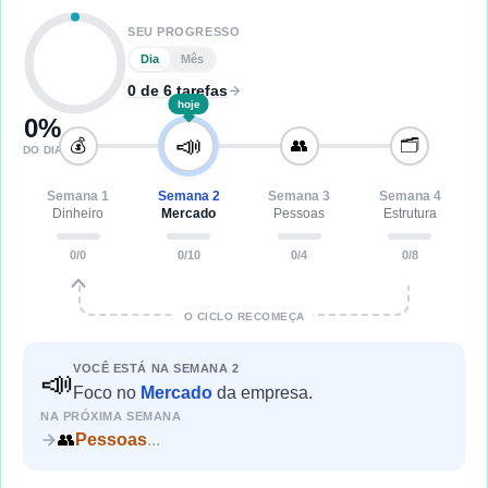
SEU PROGRESSO
Dia
Mês
0 de 6 tarefas
hoje
0
%
📣
💰
👥
🗂️
DO DIA
Semana
1
Semana
2
Semana
3
Semana
4
Dinheiro
Mercado
Pessoas
Estrutura
0
/
0
0
/
10
0
/
4
0
/
8
O CICLO RECOMEÇA
VOCÊ ESTÁ NA SEMANA
2
📣
Foco
no
Mercado
da empresa.
NA PRÓXIMA SEMANA
👥
Pessoas
...