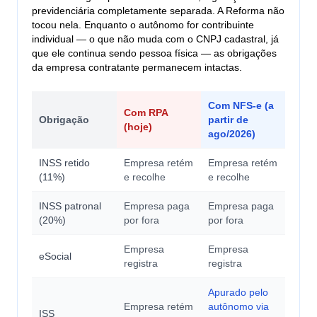
previdenciária completamente separada. A Reforma não
tocou nela. Enquanto o autônomo for contribuinte
individual — o que não muda com o CNPJ cadastral, já
que ele continua sendo pessoa física — as obrigações
da empresa contratante permanecem intactas.
Com NFS-e (a
Com RPA
Obrigação
partir de
(hoje)
ago/2026)
INSS retido
Empresa retém
Empresa retém
(11%)
e recolhe
e recolhe
INSS patronal
Empresa paga
Empresa paga
(20%)
por fora
por fora
Empresa
Empresa
eSocial
registra
registra
Apurado pelo
Empresa retém
autônomo via
ISS