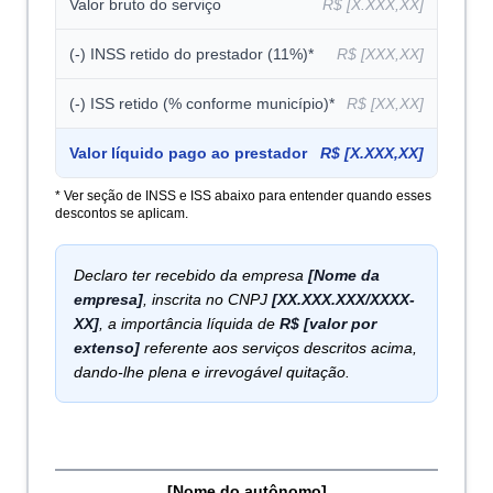
Valor bruto do serviço
R$ [X.XXX,XX]
(-) INSS retido do prestador (11%)*
R$ [XXX,XX]
(-) ISS retido (% conforme município)*
R$ [XX,XX]
Valor líquido pago ao prestador
R$ [X.XXX,XX]
* Ver seção de INSS e ISS abaixo para entender quando esses
descontos se aplicam.
Declaro ter recebido da empresa
[Nome da
empresa]
, inscrita no CNPJ
[XX.XXX.XXX/XXXX-
XX]
, a importância líquida de
R$ [valor por
extenso]
referente aos serviços descritos acima,
dando-lhe plena e irrevogável quitação.
[Nome do autônomo]