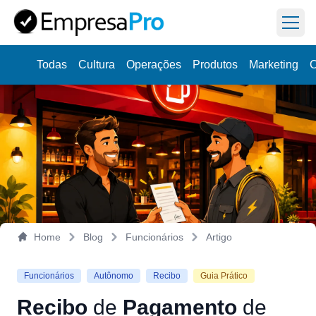
Abri
Todas
Cultura
Operações
Produtos
Marketing
C
Aprenda
a dirigir sua empresa na prática,
Veja como
uma semana por vez.
Home
Blog
Funcionários
Artigo
Funcionários
Autônomo
Recibo
Guia Prático
Recibo
de
Pagamento
de