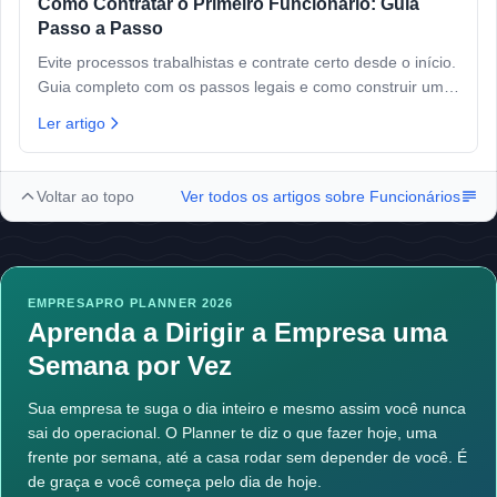
Como Contratar o Primeiro Funcionário: Guia
Passo a Passo
Evite processos trabalhistas e contrate certo desde o início.
Guia completo com os passos legais e como construir uma
equipe que cresce.
Ler artigo
Voltar ao topo
Ver todos os artigos sobre
Funcionários
EMPRESAPRO PLANNER 2026
Aprenda a Dirigir a Empresa uma
Semana por Vez
Sua empresa te suga o dia inteiro e mesmo assim você nunca
sai do operacional. O Planner te diz o que fazer hoje, uma
frente por semana, até a casa rodar sem depender de você. É
de graça e você começa pelo dia de hoje.