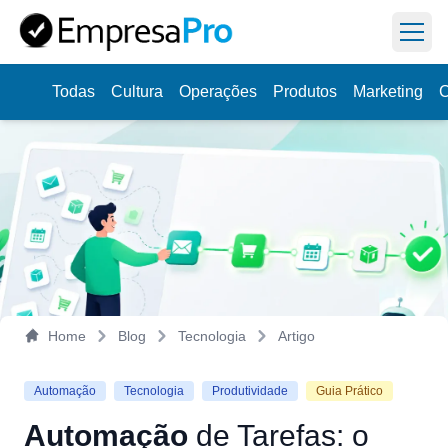
Abri
Todas
Cultura
Operações
Produtos
Marketing
C
Aprenda
a dirigir sua empresa na prática,
Veja como
uma semana por vez.
Home
Blog
Tecnologia
Artigo
Automação
Tecnologia
Produtividade
Guia Prático
Automação
de
Tarefas:
o