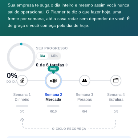
Sua empresa te suga o dia inteiro e mesmo assim você nunca
sai do operacional. O Planner te diz o que fazer hoje, uma
frente por semana, até a casa rodar sem depender de você. É
de graça e você começa pelo dia de hoje.
SEU PROGRESSO
Dia
Mês
0 de 6 tarefas
hoje
0
%
📣
💰
👥
🗂️
DO DIA
Semana
1
Semana
2
Semana
3
Semana
4
Dinheiro
Mercado
Pessoas
Estrutura
0
/
0
0
/
10
0
/
4
0
/
8
O CICLO RECOMEÇA