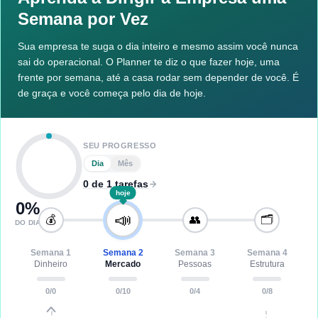
Semana por Vez
Sua empresa te suga o dia inteiro e mesmo assim você nunca
sai do operacional. O Planner te diz o que fazer hoje, uma
frente por semana, até a casa rodar sem depender de você. É
de graça e você começa pelo dia de hoje.
SEU PROGRESSO
Dia
Mês
0 de 1 tarefas
hoje
0
%
📣
💰
👥
🗂️
DO DIA
Semana
1
Semana
2
Semana
3
Semana
4
Dinheiro
Mercado
Pessoas
Estrutura
0
/
0
0
/
10
0
/
4
0
/
8