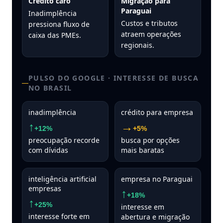
Crédito caro
Migração para
Paraguai
Inadimplência
Custos e tributos
pressiona fluxo de
atraem operações
caixa das PMEs.
regionais.
PULSO DO GOOGLE · INTERESSE DE BUSCA
NO BRASIL
inadimplência
crédito para empresa
↑
→
+12%
+5%
preocupação recorde
busca por opções
com dívidas
mais baratas
inteligência artificial
empresa no Paraguai
empresas
↑
+18%
↑
+25%
interesse em
interesse forte em
abertura e migração