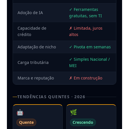
✓
Ferramentas
Adoção de IA
gratuitas, sem TI
Capacidade de
✗
Limitada, juros
crédito
altos
Adaptação de nicho
✓
Pivota em semanas
✓
Simples Nacional /
Carga tributária
MEI
Marca e reputação
✗
Em construção
TENDÊNCIAS QUENTES · 2026
🤖
🌿
Quente
Crescendo