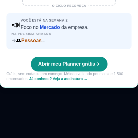
O CICLO RECOMEÇA
VOCÊ ESTÁ NA SEMANA
2
📣
Foco
no
Mercado
da empresa.
NA PRÓXIMA SEMANA
👥
Pessoas
...
Abrir meu Planner grátis
Grátis, sem cadastro pra começar. Método validado por mais de 1.500
empresários.
Já conhece? Veja a assinatura →