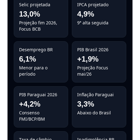
Selic projetada
IPCA projetado
13,0%
4,9%
Projeção fim 2026,
9ª alta seguida
Focus BCB
Desemprego BR
PIB Brasil 2026
6,1%
+1,9%
Menor para o
Projeção Focus
período
mai/26
PIB Paraguai 2026
Inflação Paraguai
+4,2%
3,3%
Consenso
Abaixo do Brasil
FMI/BCP/BM
Taxa de câmbio
Inadimplência BR